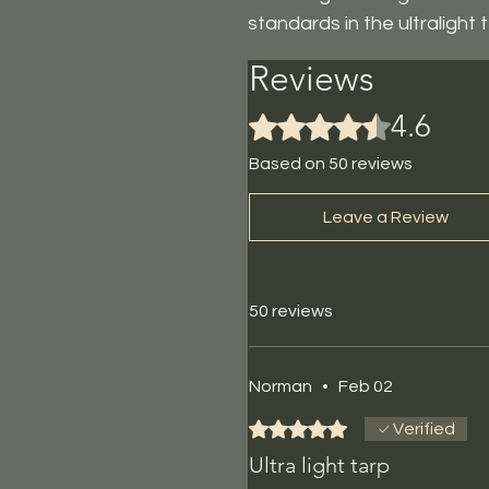
standards in the ultralight 
Reviews
4.6
Rated 4.6 out of 5 stars.
Based on 50 reviews
Leave a Review
50 reviews
Norman
•
Feb 02
Rated 5 out of 5 stars.
Verified
Ultra light tarp