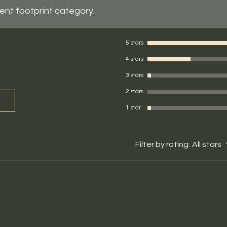
in our blog).
tent footprint category.
5 stars
4 stars
3 stars
2 stars
1 star
Filter by rating:
All stars