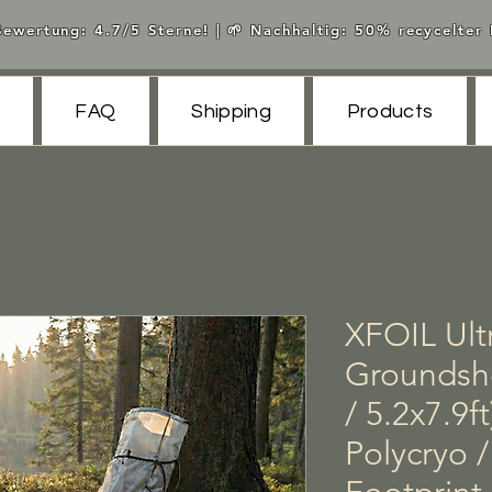
ewertung: 4.7/5 Sterne! | 🌱 Nachhaltig: 50% recycelter K
FAQ
Shipping
Products
XFOIL Ultr
Groundsh
/ 5.2x7.9f
Polycryo /