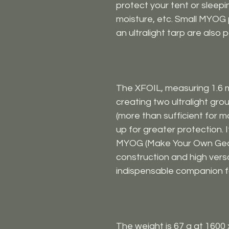
protect your tent or sleep
moisture, etc. Small MYOG 
an ultralight tarp are also p
The XFOIL, measuring 1.6 m x
creating two ultralight gr
(more than sufficient for m
up for greater protection. I
MYOG (Make Your Own Gear)
construction and high versat
indispensable companion f
The weight is 67 g at 1600