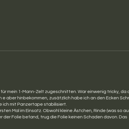
 für mein 1-Mann-Zelt zugeschnitten. War einwenig tricky, da d
ch e aber hinbekommen, zusätzlich habe ich an den Ecken Sch
ich mit Panzertape stabilisiert.
ersten Mal im Einsatz. Obwohl kleine Ästchen, Rinde (was so a
r der Folie befand, trug die Folie keinen Schaden davon. Das
 bei Wind etwas schwierig.