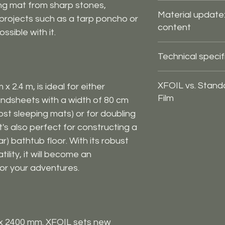
ing mat from sharp stones,
Worldwide shippin
Material update
projects such as a tarp poncho or
content
ossible with it.
From 2026, we will 
Technical specif
conventional plast
waste. This will h
Material: Cross-
petroleum and sig
XFOIL vs. Stand
 2.4 m, is ideal for either
Weight: 67 g (a
footprint of your 
Film
oundsheets with a width of 80 cm
Dimensions: 16
same extreme tear
ost sleeping mats) or for doubling
Color: Crystal 
Most "Polycro" sold
recyclability (LDPE
Design: Smooth
t's also perfect for constructing a
cross-linked windo
 bathtub floor. With its robust
minimal mechanica
ility, it will become an
high-quality,
cross
linking process sig
or your adventures.
material's tensile 
you a true outdoor
the trail, not just
technical details i
 x 2400 mm. XFOIL sets new