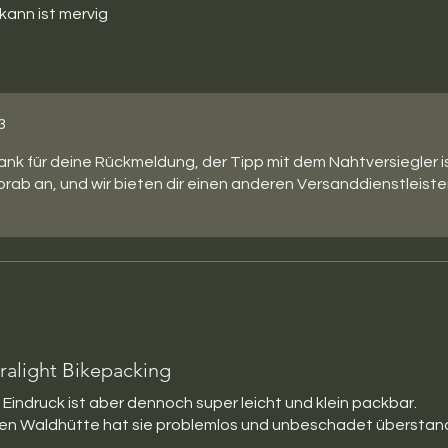
kann ist mervig
3
ank für deine Rückmeldung, der Tipp mit dem Nahtversiegler is
ab an, und wir bieten dir einen anderen Versanddienstleister
tralight Bikepacking
 Eindruck ist aber dennoch super leicht und klein packbar.
enen Waldhütte hat sie problemlos und unbeschadet überstan