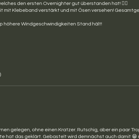
welches den ersten Overnighter gut überstanden hat! 👍🏻
mit mit Klebeband verstärkt und mit Ösen versehen! Gesamtgew
rp höhere Windgeschwindigkeiten Stand hält!
)
rnen gelegen, ohne einen Kratzer. Rutschig, aber ein paar Tr
te hat das geklärt. Gebastelt wird demnächst auch damit 😁 