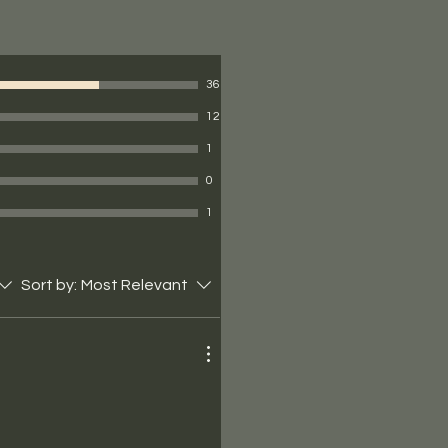
36
12
1
0
1
Sort by:
Most Relevant