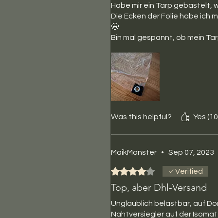
Habe mir ein Tarp gebastelt, 
Die Ecken der Folie habe ich 
🤩
Bin mal gespannt, ob mein Ta
Was this helpful?
Yes (10
MaikMonster
•
Sep 07, 2023
Rated 4 out of 5 stars.
Verified
Top, aber Dhl-Versand
Unglaublich belastbar, auf Do
Nahtversiegler auf der Isomat