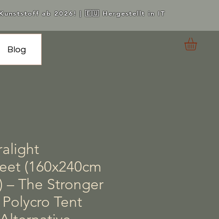
unststoff ab 2026! | 🇪🇺 Hergestellt in IT
Blog
alight
eet (160x240cm
t) – The Stronger
 Polycro Tent