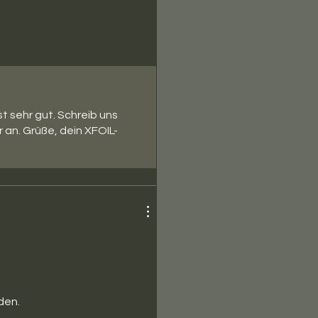
t sehr gut. Schreib uns
 an. Grüße, dein XFOIL-
den.