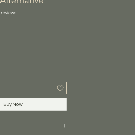
Alternative
f five stars based on 50 reviews
0 reviews
Buy Now