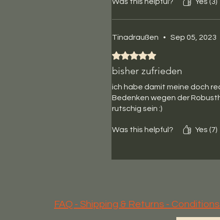
Was this helpful?
Yes (3)
Tinadraußen
•
Sep 05, 2023
Rated 5 out of 5 stars.
bisher zufrieden
ich habe damit meine doch re
Bedenken wegen der Robusthei
rutschig sein :)
Was this helpful?
Yes (7)
FAQ - Shipping & Returns - Condition