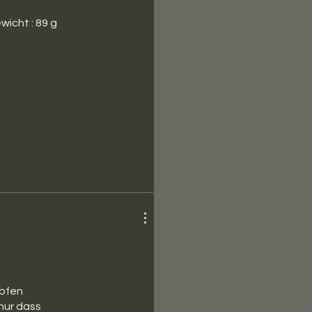
icht : 89 g
opfen
nur dass