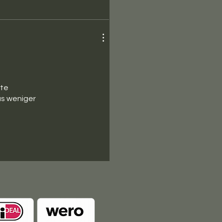
tte
as weniger