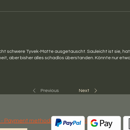
cht schwere Tyvek-Matte ausgetauscht. Sauleicht ist sie, ha
t, aber bisher alles schadlos überstanden. Könnte nur etw
Previous
Next
s - Payment methods - I
mprint - Privacy