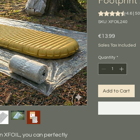
Footprint 
Rating is 4.6 out o
4.6 | 5
SKU: XFOIL240
Price
€13.99
Sales Tax Included
Quantity
*
Add to Cart
in XFOIL, you can perfectly