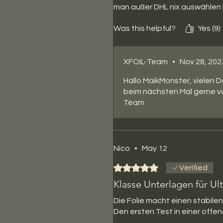
man außer DHL nix auswählen 
Was this helpful?
Yes (9)
XFOIL-Team
•
Nov 28, 202
Hallo MaikMonster, vielen D
beim nächsten Mal gerne vor
Team
Nico
•
May 12
Rated 5 out of 5 stars.
Verified
Klasse Unterlagen für Ul
Die Folie macht einen stabilen
Den ersten Test in einer off