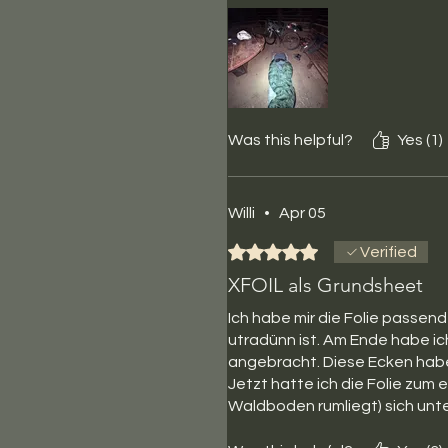
Was this helpful?
Yes (1)
Willi
•
Apr 05
Rated 5 out of 5 stars.
Verified
XFOIL als Grundsheet
Ich habe mir die Folie passend
utradünn ist. Am Ende habe i
angebracht. Diese Ecken habe 
Jetzt hatte ich die Folie zum 
Waldboden rumliegt) sich unte
Zusammenlegen gestaltet sich