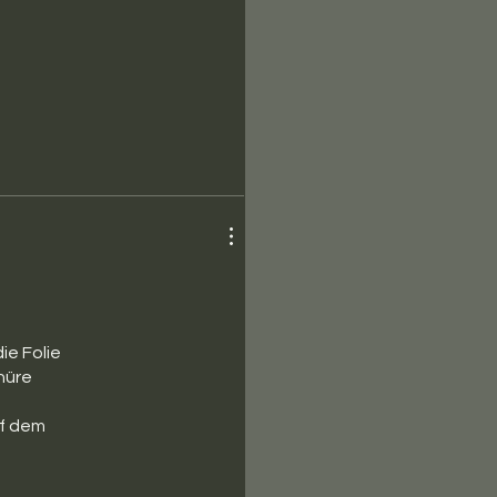
ie Folie
nüre
uf dem